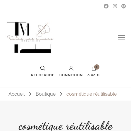
Couture, accessoires, mode, bijoux …
Toutes mes envies
0
RECHERCHE
CONNEXION
0,00 €
Accueil
Boutique
cosmétique réutilisable
cosmétique réutilisable