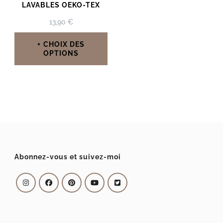
LAVABLES OEKO-TEX
13,90
€
CHOIX DES
OPTIONS
Ce
produit
a
plusieurs
variations.
Les
Abonnez-vous et suivez-moi
options
peuvent
être
choisies