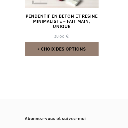
PENDENTIF EN BÉTON ET RÉSINE
MINIMALISTE – FAIT MAIN,
UNIQUE
28,00
€
CHOIX DES OPTIONS
Ce
produit
a
plusieurs
variations.
Les
options
Abonnez-vous et suivez-moi
peuvent