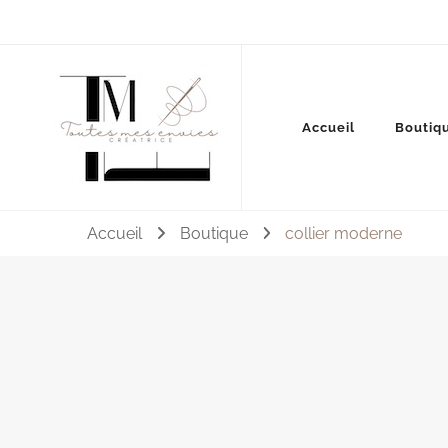
Couture, accessoires, mode, bijoux …
Accueil
Boutiq
Toutes mes envies
Accueil
Boutique
collier moderne