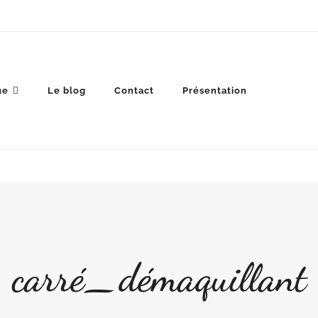
ue
Le blog
Contact
Présentation
carré_démaquillant