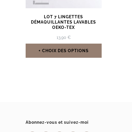
LOT 7 LINGETTES
DÉMAQUILLANTES LAVABLES
OEKO-TEX
13,90
€
CHOIX DES OPTIONS
Ce
produit
a
plusieurs
variations.
Les
options
Abonnez-vous et suivez-moi
peuvent