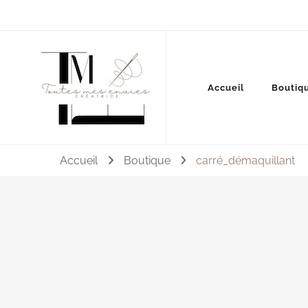
Couture, accessoires, mode, bijoux …
Accueil
Boutiq
Toutes mes envies
Accueil
Boutique
carré_démaquillant