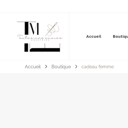
Couture, accessoires, mode, bijoux …
Accueil
Boutiq
Toutes mes envies
Accueil
Boutique
cadeau femme