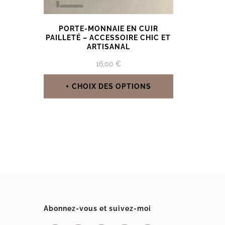
PORTE-MONNAIE EN CUIR
PAILLETÉ – ACCESSOIRE CHIC ET
ARTISANAL
16,00
€
CHOIX DES OPTIONS
Ce
produit
a
plusieurs
variations.
Les
options
Abonnez-vous et suivez-moi
peuvent