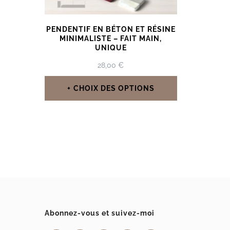
PENDENTIF EN BÉTON ET RÉSINE
MINIMALISTE – FAIT MAIN,
UNIQUE
28,00
€
CHOIX DES OPTIONS
Ce
produit
a
plusieurs
variations.
Les
options
Abonnez-vous et suivez-moi
peuvent