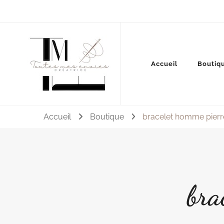
Couture, accessoires, mode, bijoux …
Accueil
Boutiq
Toutes mes envies
Accueil
Boutique
bracelet homme pierr
bra