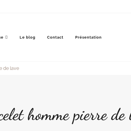
ue
Le blog
Contact
Présentation
e de lave
celet homme pierre de 