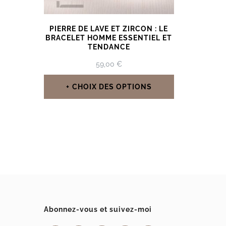
PIERRE DE LAVE ET ZIRCON : LE
BRACELET HOMME ESSENTIEL ET
TENDANCE
59,00
€
CHOIX DES OPTIONS
Ce
produit
a
plusieurs
variations.
Les
options
Abonnez-vous et suivez-moi
peuvent