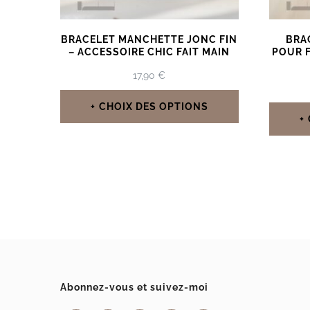
BRACELET MANCHETTE JONC FIN
BRA
– ACCESSOIRE CHIC FAIT MAIN
POUR F
17,90
€
CHOIX DES OPTIONS
Ce
produit
a
plusieurs
variations.
Les
options
Abonnez-vous et suivez-moi
peuvent