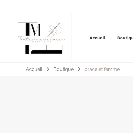
Couture, accessoires, mode, bijoux …
Accueil
Boutiq
Toutes mes envies
Accueil
Boutique
bracelet femme