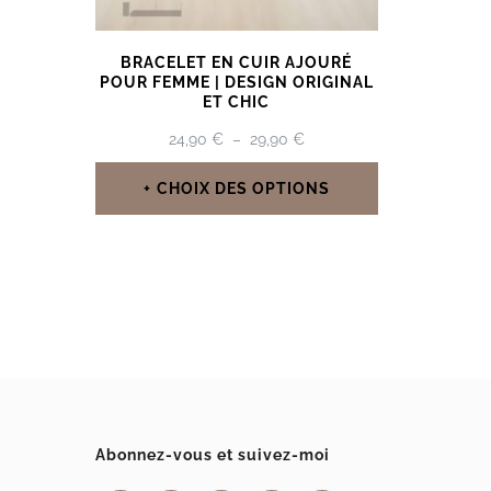
BRACELET EN CUIR AJOURÉ
POUR FEMME | DESIGN ORIGINAL
ET CHIC
PLAGE
24,90
€
–
29,90
€
DE
PRIX :
CHOIX DES OPTIONS
24,90 €
Ce
À
29,90 €
produit
a
plusieurs
variations.
Les
options
Abonnez-vous et suivez-moi
peuvent