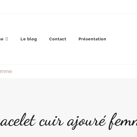
ue
Le blog
Contact
Présentation
 femme
racelet cuir ajouré fem