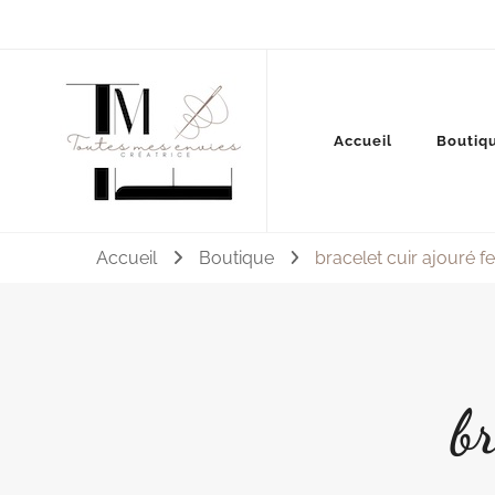
Couture, accessoires, mode, bijoux …
Accueil
Boutiq
Toutes mes envies
Accueil
Boutique
bracelet cuir ajouré
b