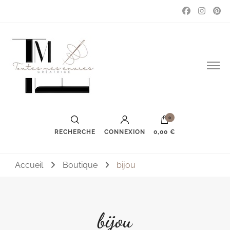
Couture, accessoires, mode, bijoux …
Toutes mes envies
0
RECHERCHE
CONNEXION
0,00 €
Accueil
Boutique
bijou
bijou