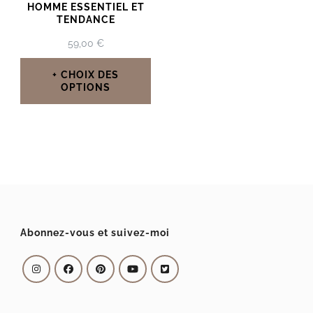
HOMME ESSENTIEL ET
TENDANCE
59,00
€
CHOIX DES
OPTIONS
Ce
produit
a
plusieurs
variations.
Les
Abonnez-vous et suivez-moi
options
peuvent
être