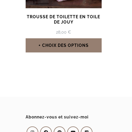
TROUSSE DE TOILETTE EN TOILE
DE JOUY
28,00
€
CHOIX DES OPTIONS
Ce
produit
a
plusieurs
variations.
Les
options
Abonnez-vous et suivez-moi
peuvent