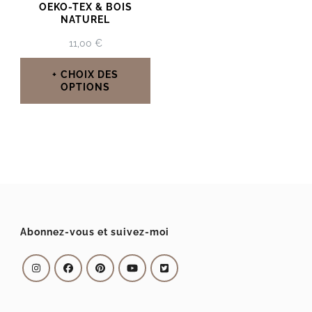
OEKO-TEX & BOIS
NATUREL
11,00
€
CHOIX DES
OPTIONS
Ce
produit
a
plusieurs
variations.
Les
Abonnez-vous et suivez-moi
options
peuvent
être