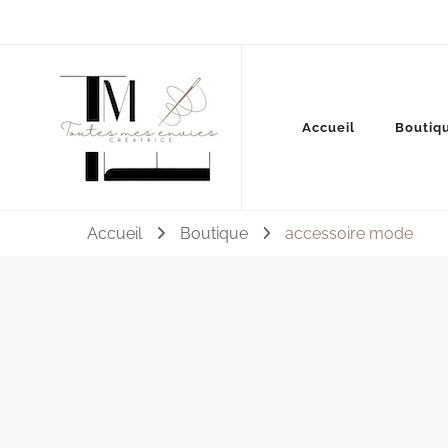
Couture, accessoires, mode, bijoux …
Accueil
Boutiq
Toutes mes envies
Accueil
Boutique
accessoire mode