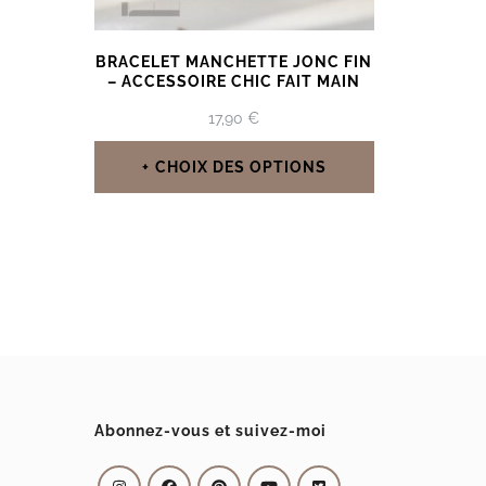
BRACELET MANCHETTE JONC FIN
– ACCESSOIRE CHIC FAIT MAIN
17,90
€
CHOIX DES OPTIONS
Ce
produit
a
plusieurs
variations.
Les
options
Abonnez-vous et suivez-moi
peuvent