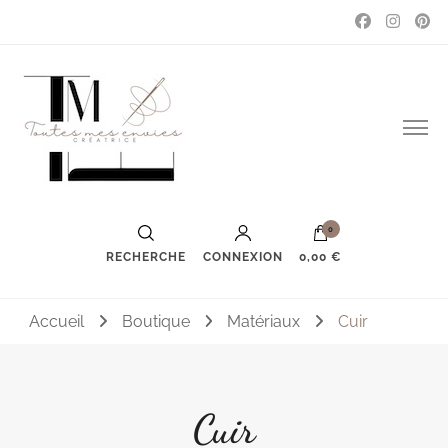
Couture, accessoires, mode, bijoux …
Toutes mes envies
0
RECHERCHE
CONNEXION
0,00 €
Accueil
Boutique
Matériaux
Cuir
Cuir