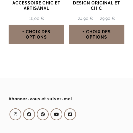
ACCESSOIRE CHIC ET
DESIGN ORIGINAL ET
ARTISANAL
CHIC
PLAGE
16,00
€
24,90
€
–
29,90
€
DE
PRIX :
CHOIX DES
CHOIX DES
24,90 €
OPTIONS
OPTIONS
À
Ce
Ce
29,90 €
produit
produit
a
a
plusieurs
plusieurs
variations.
variations.
Les
Les
Abonnez-vous et suivez-moi
options
options
peuvent
peuvent
être
être