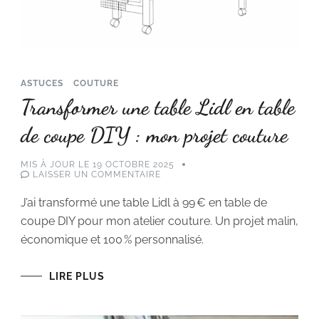
ASTUCES
COUTURE
Transformer une table Lidl en table
de coupe DIY : mon projet couture
MIS À JOUR LE
19 OCTOBRE 2025
SUR
LAISSER UN COMMENTAIRE
TRANSFORMER
UNE
J’ai transformé une table Lidl à 99 € en table de
TABLE
LIDL
coupe DIY pour mon atelier couture. Un projet malin,
EN
TABLE
économique et 100 % personnalisé.
DE
COUPE
DIY
:
LIRE PLUS
MON
PROJET
COUTURE