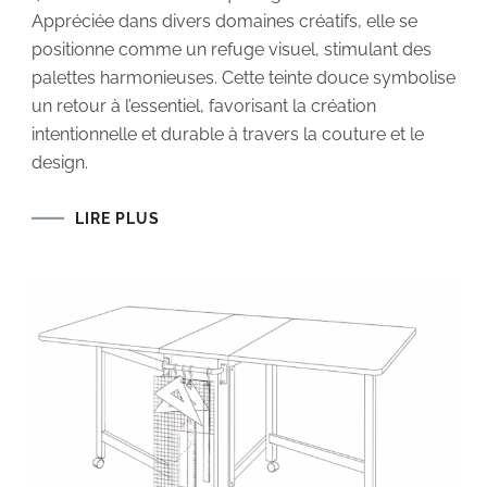
2026
Appréciée dans divers domaines créatifs, elle se
–
PANTONE
positionne comme un refuge visuel, stimulant des
11-
4201
palettes harmonieuses. Cette teinte douce symbolise
CLOUD
un retour à l’essentiel, favorisant la création
DANCER
intentionnelle et durable à travers la couture et le
design.
LIRE PLUS