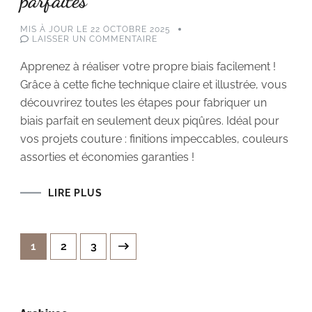
parfaites
MIS À JOUR LE
22 OCTOBRE 2025
SUR
LAISSER UN COMMENTAIRE
FAIRE
Apprenez à réaliser votre propre biais facilement !
SON
BIAIS
Grâce à cette fiche technique claire et illustrée, vous
EN
2
découvrirez toutes les étapes pour fabriquer un
PIQÛRES
:
biais parfait en seulement deux piqûres. Idéal pour
LA
MÉTHODE
vos projets couture : finitions impeccables, couleurs
SIMPLE
assorties et économies garanties !
POUR
DES
FINITIONS
PARFAITES
LIRE PLUS
Pagination
Page
Page
Page
1
2
3
des