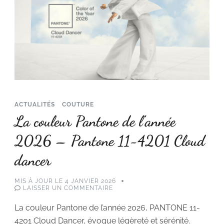
ACTUALITÉS
COUTURE
La couleur Pantone de l’année
2026 – Pantone 11-4201 Cloud
dancer
MIS À JOUR LE
4 JANVIER 2026
SUR
LAISSER UN COMMENTAIRE
LA
COULEUR
La couleur Pantone de l’année 2026, PANTONE 11-
PANTONE
DE
4201 Cloud Dancer, évoque légèreté et sérénité.
L’ANNÉE