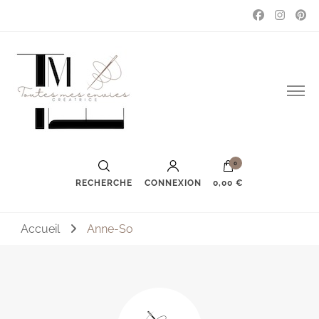
Couture, accessoires, mode, bijoux …
Toutes mes envies
0
RECHERCHE
CONNEXION
0,00 €
Accueil
Anne-So